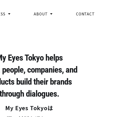
ESS
ABOUT
CONTACT
y Eyes Tokyo helps
s, people, companies, and
ucts build their brands
through dialogues.
My Eyes Tokyoは