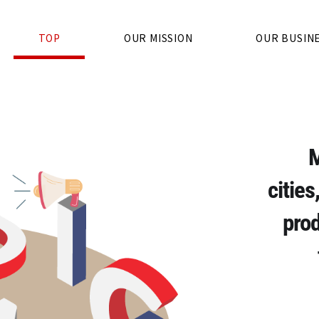
TOP
OUR MISSION
OUR BUSIN
M
citie
prod